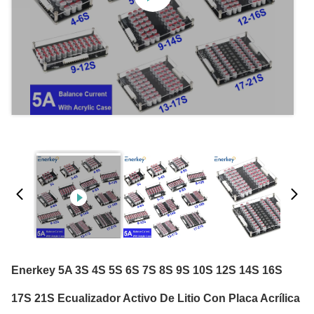
Enerkey 5A 3S 4S 5S 6S 7S 8S 9S 10S 12S 14S 16S
17S 21S Ecualizador Activo De Litio Con Placa Acrílica