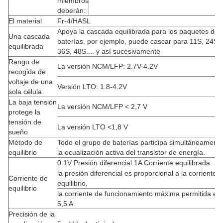
miembros
deberán:
El material
Fr-4/HASL
Apoya la cascada equilibrada para los paquetes de
Una cascada
baterías, por ejemplo, puede cascar para 11S, 24S,
equilibrada
36S, 48S.... y así sucesivamente
Rango de
La versión NCM/LFP: 2.7V-4.2V
recogida de
voltaje de una
Versión LTO: 1.8-4.2V
sola célula
La baja tensión
La versión NCM/LFP < 2,7 V
protege la
tensión de
La versión LTO <1,8 V
sueño
Método de
Todo el grupo de baterías participa simultáneament
equilibrio
la ecualización activa del transistor de energía.
0.1V Presión diferencial 1A Corriente equilibrada
la presión diferencial es proporcional a la corriente 
Corriente de
equilibrio,
equilibrio
la corriente de funcionamiento máxima permitida es
5,5 A
Precisión de la