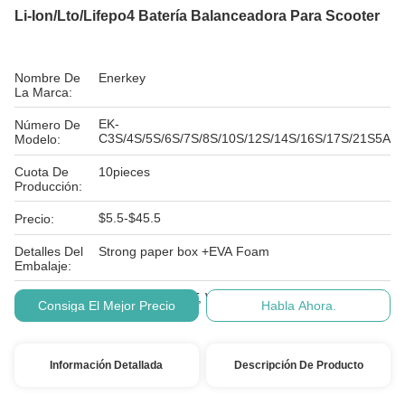
Li-Ion/Lto/Lifepo4 Batería Balanceadora Para Scooter
Nombre De
Enerkey
La Marca:
EK-
Número De
C3S/4S/5S/6S/7S/8S/10S/12S/14S/16S/17S/21S5A
Modelo:
Cuota De
10pieces
Producción:
$5.5-$45.5
Precio:
Detalles Del
Strong paper box +EVA Foam
Embalaje:
Condiciones
L/C, D/A, D/P, T/T, Western Union, MoneyGram
Consiga El Mejor Precio
Habla Ahora.
De Pago:
Información Detallada
Descripción De Producto