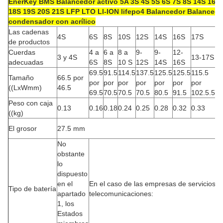
EnerKey BMS Balancedor activo 5A 3S 4S 5S 6S 7S 8S 14S 16S
18S 19S 20S 21S LFP LTO LI-ION lifepo4 Balancedor Balancedo
condensador con acrílico
Las cadenas
4S
6S
8S
10S
12S
14S
16S
17S
2
de productos
Cuerdas
4 a
6 a
8 a
9-
9-
12-
17
3 y 4S
13-17S
adecuadas
6S
8S
10 S
12S
14S
16S
2
69.5
91.5
114.5
137.5
125.5
125.5
115.5
14
Tamaño
66.5 por
por
por
por
por
por
por
por
po
((LxWmm)
46.5
69.5
70.5
70.5
70.5
80.5
91.5
102.5.5
13
Peso con caja
0.13
0.16
0.18
0.24
0.25
0.28
0.32
0.33
0.
((kg)
27
El grosor
27.5 mm
m
No
obstante
lo
dispuesto
en el
En el caso de las empresas de servicios d
Tipo de batería
apartado
telecomunicaciones:
1, los
Estados