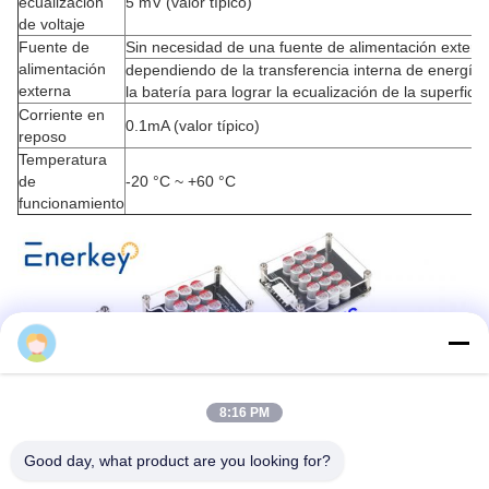
ecualización
5 mV (valor típico)
de voltaje
Fuente de
Sin necesidad de una fuente de alimentación extern
alimentación
dependiendo de la transferencia interna de energía 
externa
la batería para lograr la ecualización de la superficie
Corriente en
0.1mA (valor típico)
reposo
Temperatura
de
-20 °C ~ +60 °C
funcionamiento
enerkey-bms
8:16 PM
Good day, what product are you looking for?