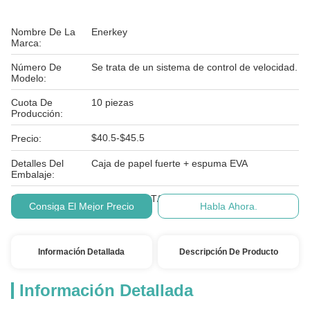
Nombre De La
Enerkey
Marca:
Número De
Se trata de un sistema de control de velocidad.
Modelo:
Cuota De
10 piezas
Producción:
$40.5-$45.5
Precio:
Detalles Del
Caja de papel fuerte + espuma EVA
Embalaje:
Condiciones De
LC, D/A, D/P, T/T, Western Union, MoneyGram
Consiga El Mejor Precio
Habla Ahora.
Pago:
Información Detallada
Descripción De Producto
Información Detallada