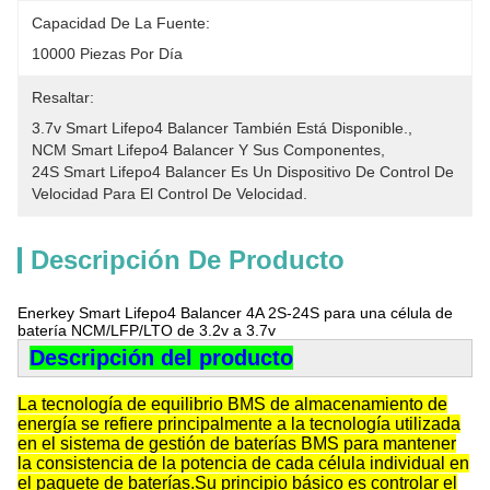
Capacidad De La Fuente:
10000 Piezas Por Día
Resaltar:
3.7v Smart Lifepo4 Balancer También Está Disponible.
, 
NCM Smart Lifepo4 Balancer Y Sus Componentes
, 
24S Smart Lifepo4 Balancer Es Un Dispositivo De Control De 
Velocidad Para El Control De Velocidad.
Descripción De Producto
Enerkey Smart Lifepo4 Balancer 4A 2S-24S para una célula de
batería NCM/LFP/LTO de 3.2v a 3.7v
Descripción del producto
La tecnología de equilibrio BMS de almacenamiento de
energía se refiere principalmente a la tecnología utilizada
en el sistema de gestión de baterías BMS para mantener
la consistencia de la potencia de cada célula individual en
el paquete de baterías.Su principio básico es controlar el