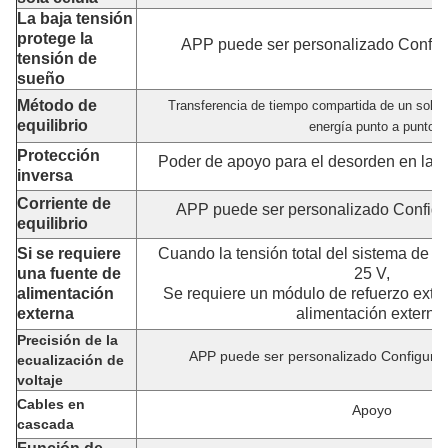
La baja tensión
protege la
APP puede ser personalizado Configu
tensión de
sueño
Método de
Transferencia de tiempo compartida de un solo c
equilibrio
energía punto a punto
Protección
Poder de apoyo para el desorden en la d
inversa
Corriente de
APP puede ser personalizado Config
equilibrio
Si se requiere
Cuando la tensión total del sistema de bat
una fuente de
25 V,
alimentación
Se requiere un módulo de refuerzo exte
externa
alimentación externa.
Precisión de la
APP puede ser personalizado Configur
ecualización de
voltaje
Cables en
Apoyo
cascada