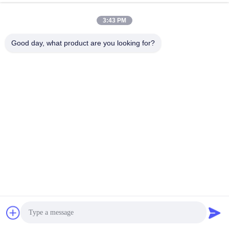
3:43 PM
Good day, what product are you looking for?
Manual de uso
Diagrama de cableado
Cuando se utilice para paquetes de baterías con 
menos de 24 celdas de cadena en serie, el pin vacío 
está suspendido.