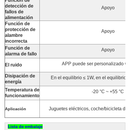
Función de
detección de
Apoyo
fallos de
alimentación
Función de
protección de
Apoyo
alambre
incorrecta
Función de
Apoyo
alarma de fallo
APP puede ser personalizado Co
El ruido
Disipación de
En el equilibrio ≤ 1W, en el equilibrio
energía
Temperatura de
-20 °C ~ +55 °C
funcionamiento
Juguetes eléctricos, coche/bicicleta de e
Aplicación
Lista de embalaje