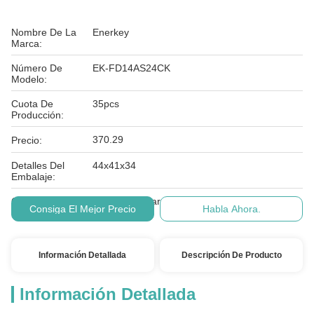
Nombre De La
Enerkey
Marca:
Número De
EK-FD14AS24CK
Modelo:
Cuota De
35pcs
Producción:
370.29
Precio:
Detalles Del
44x41x34
Embalaje:
Condiciones De
visa, mastercard, T/T, or online payment
Consiga El Mejor Precio
Habla Ahora.
Pago:
Información Detallada
Descripción De Producto
Información Detallada