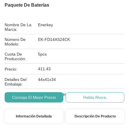
Paquete De Baterías
Nombre De La
Enerkey
Marca:
Número De
EK-FD14AS24CK
Modelo:
Cuota De
5pcs
Producción:
411.43
Precio:
Detalles Del
44x41x34
Embalaje:
Condiciones De
visa, mastercard, T/T, or online payment
Consiga El Mejor Precio
Habla Ahora.
Pago:
Información Detallada
Descripción De Producto