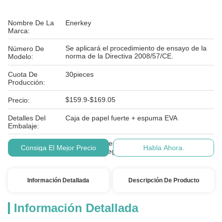
Nombre De La
Enerkey
Marca:
Se aplicará el procedimiento de ensayo de la
Número De
norma de la Directiva 2008/57/CE.
Modelo:
Cuota De
30pieces
Producción:
$159.9-$169.05
Precio:
Detalles Del
Caja de papel fuerte + espuma EVA
Embalaje:
Las condiciones de los productos incluidos en
Condiciones De
Consiga El Mejor Precio
Habla Ahora.
el presente Reglamento son las siguientes:
Pago:
Información Detallada
Descripción De Producto
Información Detallada