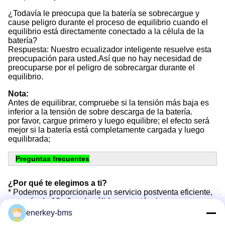
¿Todavía le preocupa que la batería se sobrecargue y
cause peligro durante el proceso de equilibrio cuando el
equilibrio está directamente conectado a la célula de la
batería?
Respuesta: Nuestro ecualizador inteligente resuelve esta
preocupación para usted.Así que no hay necesidad de
preocuparse por el peligro de sobrecargar durante el
equilibrio.
Nota:
Antes de equilibrar, compruebe si la tensión más baja es
inferior a la tensión de sobre descarga de la batería.
por favor, cargue primero y luego equilibre; el efecto será
mejor si la batería está completamente cargada y luego
equilibrada;
Preguntas frecuentes
¿Por qué te elegimos a ti?
* Podemos proporcionarle un servicio postventa eficiente,
con más de 10 años de sólido apoyo técnico.
* Los productos han aprobado la certificación FCC, CE,
enerkey-bms
ROHS y otras normas internacionales.