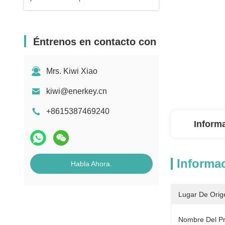
Éntrenos en contacto con
Mrs. Kiwi Xiao
kiwi@enerkey.cn
+8615387469240
Inform
Informac
Habla Ahora.
Lugar De Orig
Nombre Del Pr