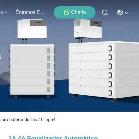
Éntrenos En Contacto Con
Charla
os
s
ra batería de litio / Lifepo4
3A 4A Equalizador Automático