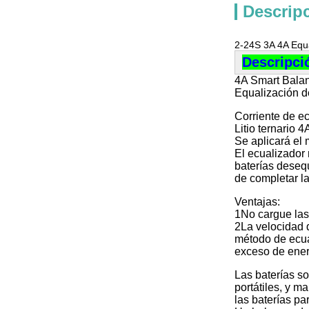
Descrip
2-24S 3A 4A Equa
Descripci
4A Smart Balan
Equalización d
Corriente de e
Litio ternario 
Se aplicará el 
El ecualizador 
baterías deseq
de completar la
Ventajas:
1No cargue las
2La velocidad 
método de ecual
exceso de ener
Las baterías so
portátiles, y 
las baterías par