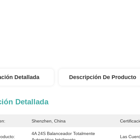
ación Detallada
Descripción De Producto
ión Detallada
en:
Shenzhen, China
Certificac
4A 24S Balanceador Totalmente 
oducto:
Las Cuerd
Automático Inteligente