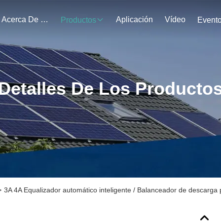
Acerca De Nosotros
Aplicación
Vídeo
Productos
Event
Detalles De Los Producto
>
3A 4A Equalizador automático inteligente / Balanceador de descarga pa