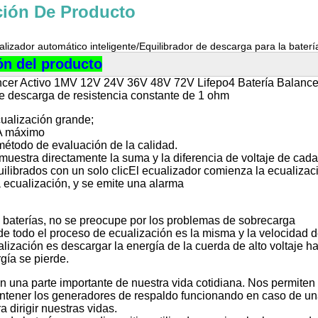
ción De Producto
lizador automático inteligente/Equilibrador de descarga para la baterí
ón del producto
cer Activo 1MV 12V 24V 36V 48V 72V Lifepo4 Batería Balance B
e descarga de resistencia constante de 1 ohm
cualización grande;
4A máximo
método de evaluación de la calidad.
muestra directamente la suma y la diferencia de voltaje de cad
uilibrados con un solo clicEl ecualizador comienza la ecualiza
 ecualización, y se emite una alarma
 baterías, no se preocupe por los problemas de sobrecarga
de todo el proceso de ecualización es la misma y la velocidad 
ización es descargar la energía de la cuerda de alto voltaje ha
gía se pierde.
n una parte importante de nuestra vida cotidiana. Nos permiten 
mantener los generadores de respaldo funcionando en caso de u
a dirigir nuestras vidas.