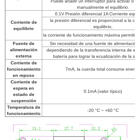
Puede añadir un interruptor para activar o de
manualmente el equilibrio.
0.1V Presión diferencial 1A Corriente equil
la presión diferencial es proporcional a la cor
Corriente de
equilibrio,
equilibrio
la corriente de funcionamiento máxima permitida
Fuente de
Sin necesidad de una fuente de alimentación 
alimentación
dependiendo de la transferencia interna de ene
externa
batería para lograr la ecualización de la supe
Corriente de
funcionamiento
7mA, la cuerda total consume energí
en reposo
Corriente de
espera en
0.1mA (valor típico)
estado de
suspensión
Temperatura de
-20 °C ~ +60 °C
funcionamiento