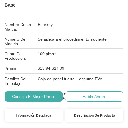
Base
Nombre De La
Enerkey
Marca:
Número De
Se aplicará el procedimiento siguiente:
Modelo:
Cuota De
100 piezas
Producción:
$18.84-$24.39
Precio:
Detalles Del
Caja de papel fuerte + espuma EVA
Embalaje:
Las condiciones de los productos incluidos en
Condiciones De
Consiga El Mejor Precio
Habla Ahora.
el presente Reglamento son las siguientes:
Pago:
Información Detallada
Descripción De Producto