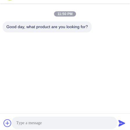
Área A, 9o piso, edificio G, Parque Industrial de Bajos
Carbono de Guancheng, comunidad Shangcun, calle
11:50 PM
Gongming, distrito de Guangming, Shenzhen, China,
518106
Good day, what product are you looking for?
Teléfono
86--15387469240
El correo electrónico
kiwi@enerkey.cn
Políticas de privacidad
|
Mapa del Sitio
| Buena calidad de China
Tabla BMS con batería Proveedor. © de Copyright 2024-2026
Shenzhen Juyi Science And Trade Co., Ltd. . Todos los derechos
reservados.
No hay que hacer nada.
粤ICP备2025404258号