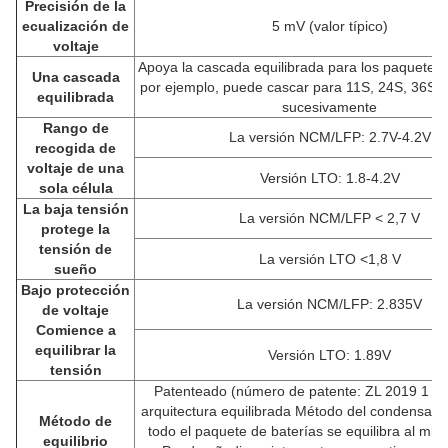
Precisión de la
ecualización de
5 mV (valor típico)
voltaje
Apoya la cascada equilibrada para los paquetes 
Una cascada
por ejemplo, puede cascar para 11S, 24S, 36S, 4
equilibrada
sucesivamente
Rango de
La versión NCM/LFP: 2.7V-4.2V
recogida de
voltaje de una
Versión LTO: 1.8-4.2V
sola célula
La baja tensión
La versión NCM/LFP < 2,7 V
protege la
tensión de
La versión LTO <1,8 V
sueño
Bajo protección
La versión NCM/LFP: 2.835V
de voltaje
Comience a
equilibrar la
Versión LTO: 1.89V
tensión
Patenteado (número de patente: ZL 2019 1 1
arquitectura equilibrada Método del condensador
Método de
todo el paquete de baterías se equilibra al mis
equilibrio