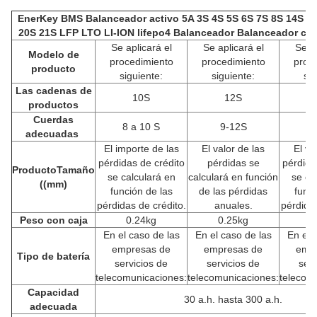
EnerKey BMS Balanceador activo 5A 3S 4S 5S 6S 7S 8S 14S 1
20S 21S LFP LTO LI-ION lifepo4 Balanceador Balanceador c
Se aplicará el
Se aplicará el
Se ap
Modelo de
procedimiento
procedimiento
proc
producto
siguiente:
siguiente:
sig
Las cadenas de
10S
12S
productos
Cuerdas
8 a 10 S
9-12S
adecuadas
El importe de las
El valor de las
El va
pérdidas de crédito
pérdidas se
pérdida
Producto
Tamaño
se calculará en
calculará en función
se ca
((mm)
función de las
de las pérdidas
funci
pérdidas de crédito.
anuales.
pérdidas
Peso con caja
0.24kg
0.25kg
0
En el caso de las
En el caso de las
En el 
empresas de
empresas de
emp
Tipo de batería
servicios de
servicios de
serv
telecomunicaciones:
telecomunicaciones:
telecom
Capacidad
30 a.h. hasta 300 a.h.
adecuada