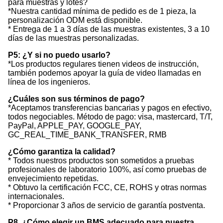
para muestras y lotes?
*Nuestra cantidad mínima de pedido es de 1 pieza, la
personalización ODM está disponible.
* Entrega de 1 a 3 días de las muestras existentes, 3 a 10
días de las muestras personalizadas.
P5: ¿Y si no puedo usarlo?
*Los productos regulares tienen videos de instrucción,
también podemos apoyar la guía de video llamadas en
línea de los ingenieros.
¿Cuáles son sus términos de pago?
*Aceptamos transferencias bancarias y pagos en efectivo,
todos negociables. Método de pago: visa, mastercard, T/T,
PayPal, APPLE_PAY, GOOGLE_PAY,
GC_REAL_TIME_BANK_TRANSFER, RMB
¿Cómo garantiza la calidad?
* Todos nuestros productos son sometidos a pruebas
profesionales de laboratorio 100%, así como pruebas de
envejecimiento repetidas.
* Obtuvo la certificación FCC, CE, ROHS y otras normas
internacionales.
* Proporcionar 3 años de servicio de garantía postventa.
P8. ¿Cómo elegir un BMS adecuado para nuestra