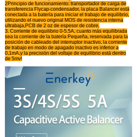
2Principio de funcionamiento: transportador de carga de
transferencia Flycap-condensador, la placa Balancer está
conectada a la batería para iniciar el trabajo de equilibrio,
utilizando el nuevo original MOS de resistencia interna
ultrabaja,PCB de 2 oz de espesor de cobre,
3. Corriente de equilibrio 0-5.5A, cuanto más equilibrada
sea la corriente de la batería Pequeña, reservada para la
posición de cableado del interruptor inactivo, la corriente
de trabajo en modo de apagado inactivo es inferior a
0,1mA,y la precisión del voltaje de equilibrio está dentro
de 5mv!