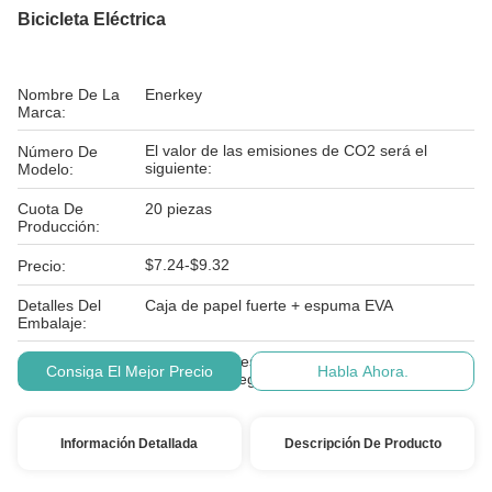
Bicicleta Eléctrica
Nombre De La
Enerkey
Marca:
El valor de las emisiones de CO2 será el
Número De
siguiente:
Modelo:
Cuota De
20 piezas
Producción:
$7.24-$9.32
Precio:
Detalles Del
Caja de papel fuerte + espuma EVA
Embalaje:
Las condiciones de los productos incluidos en
Condiciones De
Consiga El Mejor Precio
Habla Ahora.
el presente Reglamento son las siguientes:
Pago:
Información Detallada
Descripción De Producto