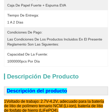
Caja De Papel Fuerte + Espuma EVA
Tiempo De Entrega:
1 A 2 Días
Condiciones De Pago:
Las Condiciones De Los Productos Incluidos En El Presente 
Reglamento Son Las Siguientes:
Capacidad De La Fuente:
1000000pcs Por Día
Descripción De Producto
Descripción del producto
1Voltado de trabajo: 2.7V-4.2V, adecuado para la batería
de litio de polímero ternario NCM (Li-ion), batería de litio
de fosfato de hierro (LiFePO4).