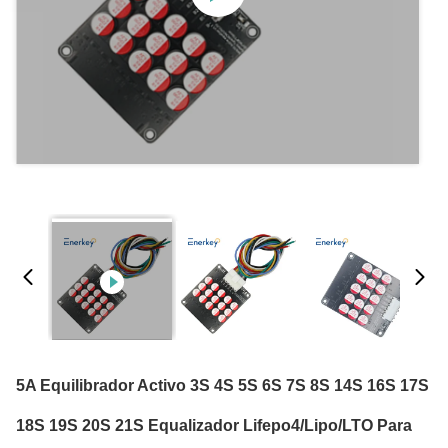
5A Equilibrador Activo 3S 4S 5S 6S 7S 8S 14S 16S 17S
18S 19S 20S 21S Equalizador Lifepo4/Lipo/LTO Para