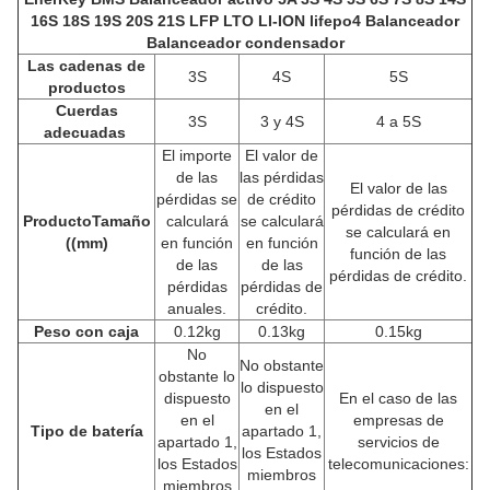
16S 18S 19S 20S 21S LFP LTO LI-ION lifepo4 Balanceador
Balanceador condensador
Las cadenas de
3S
4S
5S
productos
Cuerdas
3S
3 y 4S
4 a 5S
adecuadas
El importe
El valor de
de las
las pérdidas
El valor de las
pérdidas se
de crédito
pérdidas de crédito
Producto
Tamaño
calculará
se calculará
se calculará en
((mm)
en función
en función
función de las
de las
de las
pérdidas de crédito.
pérdidas
pérdidas de
anuales.
crédito.
Peso con caja
0.12kg
0.13kg
0.15kg
No
No obstante
obstante lo
lo dispuesto
dispuesto
En el caso de las
en el
en el
empresas de
Tipo de batería
apartado 1,
apartado 1,
servicios de
los Estados
los Estados
telecomunicaciones:
miembros
miembros