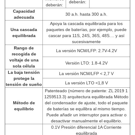
deberán:
deberán:
Capacidad
30 a.h. hasta 300 a.h.
adecuada
Apoya la cascada equilibrada para los
Una cascada
paquetes de baterías, por ejemplo, puede
equilibrada
cascar para 11S, 24S, 36S, 48S.... y así
sucesivamente
Rango de
La versión NCM/LFP: 2.7V-4.2V
recogida de
voltaje de una
Versión LTO: 1.8-4.2V
sola célula
La baja tensión
La versión NCM/LFP < 2,7 V
protege la
La versión LTO <1,8 V
tensión de sueño
Patenteado (número de patente: ZL 2019 1
1259513.3) arquitectura equilibrada Método
Método de
del condensador de ajuste, todo el paquete
equilibrio
de baterías se equilibra al mismo tiempo.
Puede añadir un interruptor para activar o
desactivar manualmente el equilibrio.
0.1V Presión diferencial 1A Corriente
equilibrada