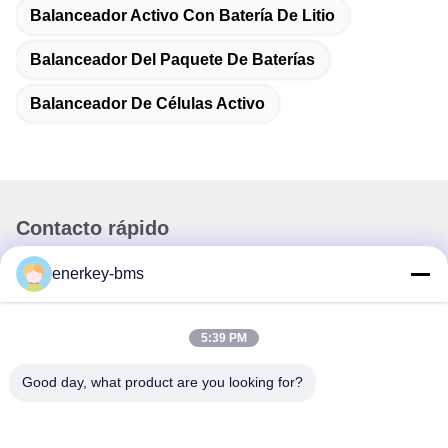
Balanceador Activo Con Batería De Litio
Balanceador Del Paquete De Baterías
Balanceador De Células Activo
Contacto rápido
enerkey-bms
Dirección
Área A, 9o piso, edificio G, Parque Industrial de Bajos
Carbono de Guancheng, comunidad Shangcun, calle
5:39 PM
Gongming, distrito de Guangming, Shenzhen, China,
518106
Good day, what product are you looking for?
Teléfono
86--15387469240