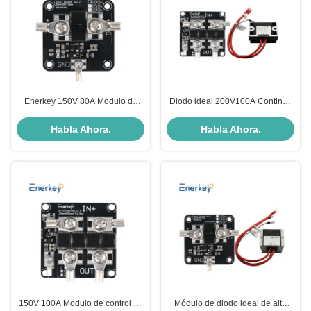
Enerkey 150V 80A Modulo de
Diodo ideal 200V100A Continúa
diodo ideal de alta corriente solar
Gran fuente de alimentación de
Carga anti-reverso Protección
doble corriente Modulo de carga
Habla Ahora.
Habla Ahora.
contra la corriente inversa
anti-cambio anti-mutual
150V 100A Modulo de control de
Módulo de diodo ideal de alta