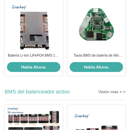
Batería Li-Ion LiFePO4 BMS 14S
Taula BMS de batería de litio
300A con el protocolo RS232
ternario con corriente de
RS422 RS485 CAN USART
arranque máxima de 60A
Habla Ahora.
Habla Ahora.
BMS del balanceador activo
Visión más > >