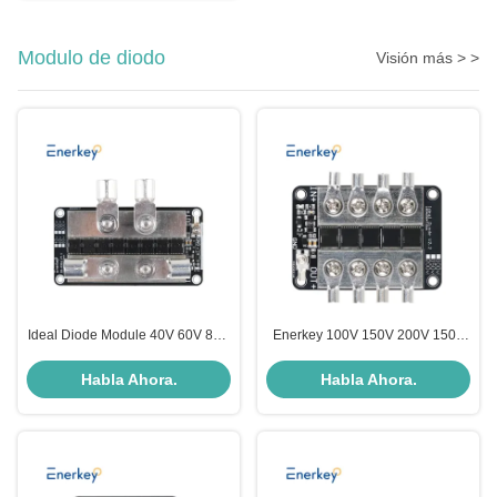
Modulo de diodo
Visión más > >
Ideal Diode Module 40V 60V 80V
Enerkey 100V 150V 200V 150A
100V 150V 200V 280A Solar
Controlador de módulo de diodo
photovoltaic Base Station Battery
ideal para la batería de
Habla Ahora.
Habla Ahora.
Charger Prevent Anti-backflow
automóviles eléctricos