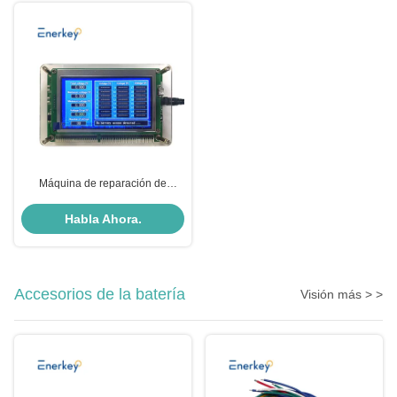
Máquina de reparación de
baterías Li-Ion Lifepo4 1-24s
Instrumento de medición de
Habla Ahora.
tensión de cuerda de baterías
Accesorios de la batería
Visión más > >